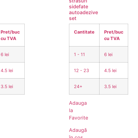
strasuri
sidefate
autoadezive
set
Pret/buc
Cantitate
Pret/buc
cu TVA
cu TVA
6 lei
1 - 11
6 lei
4.5 lei
12 - 23
4.5 lei
3.5 lei
24+
3.5 lei
Adauga
la
Favorite
Adaugă
în coș