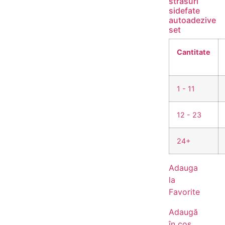
strasuri
sidefate
autoadezive
set
Cantitate
1 - 11
12 - 23
24+
Adauga
la
Favorite
Adaugă
în coș