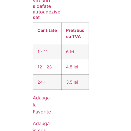
strasuri
sidefate
autoadezive
set
Cantitate
Pret/buc
cu TVA
1 - 11
6 lei
12 - 23
4.5 lei
24+
3.5 lei
Adauga
la
Favorite
Adaugă
în coș