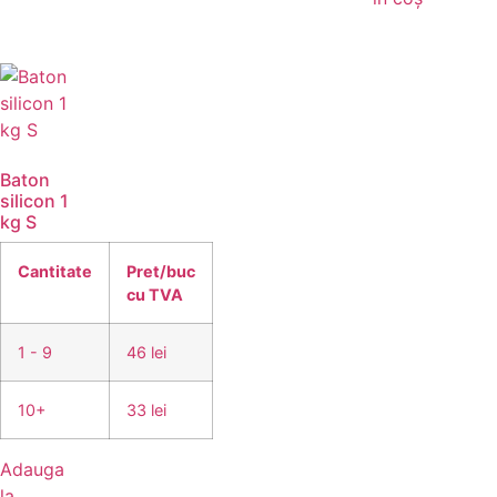
Baton
silicon 1
kg S
Cantitate
Pret/buc
cu TVA
1 - 9
46 lei
10+
33 lei
Adauga
la