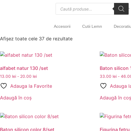
Accesorii
Cutii Lemn
Decoratiu
Afișez toate cele 37 de rezultate
alfabet natur 130 /set
Baton silicon 
13.00
lei
-
20.00
lei
33.00
lei
-
46.
Adauga la Favorite
Adauga la
Adaugă în coș
Adaugă în co
Baton silicon color 8/set
Figurina fetru