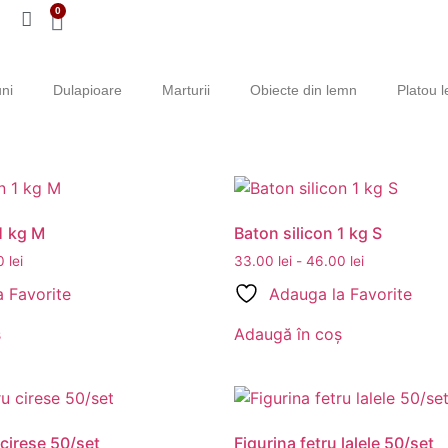
0
ni
Dulapioare
Marturii
Obiecte din lemn
Platou 
1 kg M
Baton silicon 1 kg S
00
lei
33.00
lei
-
46.00
lei
 Favorite
Adauga la Favorite
ș
Adaugă în coș
 cirese 50/set
Figurina fetru lalele 50/set