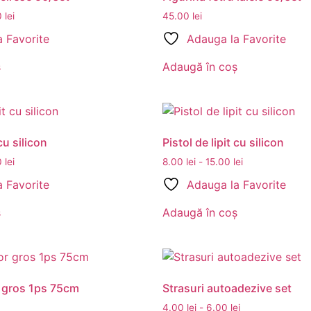
0
lei
45.00
lei
 Favorite
Adauga la Favorite
ș
Adaugă în coș
 cu silicon
Pistol de lipit cu silicon
0
lei
8.00
lei
-
15.00
lei
 Favorite
Adauga la Favorite
ș
Adaugă în coș
 gros 1ps 75cm
Strasuri autoadezive set
4.00
lei
-
6.00
lei