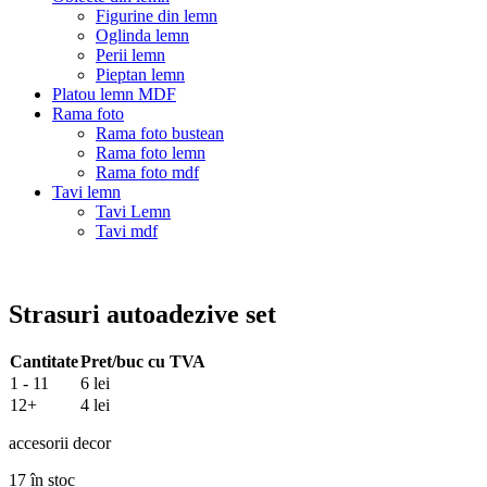
Figurine din lemn
Oglinda lemn
Perii lemn
Pieptan lemn
Platou lemn MDF
Rama foto
Rama foto bustean
Rama foto lemn
Rama foto mdf
Tavi lemn
Tavi Lemn
Tavi mdf
Strasuri autoadezive set
Cantitate
Pret/buc cu TVA
1 - 11
6 lei
12+
4 lei
accesorii decor
17 în stoc