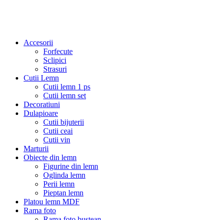
Accesorii
Forfecute
Sclipici
Strasuri
Cutii Lemn
Cutii lemn 1 ps
Cutii lemn set
Decoratiuni
Dulapioare
Cutii bijuterii
Cutii ceai
Cutii vin
Marturii
Obiecte din lemn
Figurine din lemn
Oglinda lemn
Perii lemn
Pieptan lemn
Platou lemn MDF
Rama foto
Rama foto bustean