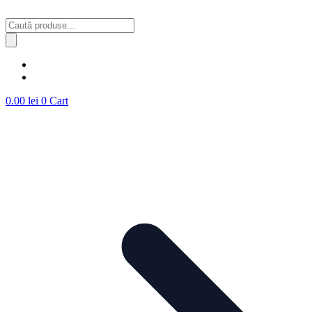
Sari
la
Products
conținut
search
0.00
lei
0
Cart