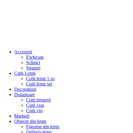
Accesorii
Forfecute
Sclipici
Strasuri
Cutii Lemn
Cutii lemn 1 ps
Cutii lemn set
Decoratiuni
Dulapioare
Cutii bijuterii
Cutii ceai
Cutii vin
Marturii
Obiecte din lemn
Figurine din lemn
Oglinda lemn