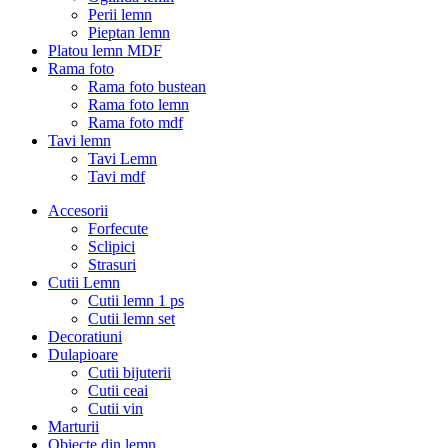
Perii lemn
Pieptan lemn
Platou lemn MDF
Rama foto
Rama foto bustean
Rama foto lemn
Rama foto mdf
Tavi lemn
Tavi Lemn
Tavi mdf
Accesorii
Forfecute
Sclipici
Strasuri
Cutii Lemn
Cutii lemn 1 ps
Cutii lemn set
Decoratiuni
Dulapioare
Cutii bijuterii
Cutii ceai
Cutii vin
Marturii
Obiecte din lemn