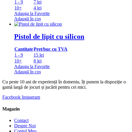
1 - 9
7 lei
10+
4 lei
Adauga la Favorite
Adaugă în coș
Pistol de lipit cu silicon
Cantitate
Pret/buc cu TVA
1 - 9
15 lei
10+
8 lei
Adauga la Favorite
Adaugă în coș
Cu peste 10 ani de experiență în domeniu, îți punem la dispoziție o
gamă largă de jocuri și jucării pentru cei mici.
Facebook
Instagram
Magazin
Contact
Despre Noi
Contul Meu