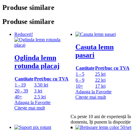
Produse similare
Produse similare
Reduceri!
Casuta lemn
pasari
Oglinda lemn
rotunda placaj
Cantitate
Pret/buc cu TVA
1 - 5
25 lei
Cantitate
Pret/buc cu TVA
6 - 9
22 lei
1 - 19
3.50 lei
10+
17 lei
20 - 39
3 lei
Adauga la Favorite
40+
2.5 lei
Citește mai mult
Adauga la Favorite
Citește mai mult
Cu peste 10 ani de experiență în
domeniu, îți punem la dispoziție
o