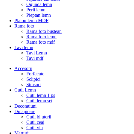
Oglinda lemn
Perii lemn
Pieptan lemn
Platou lemn MDF
Rama foto
Rama foto bustean
Rama foto lemn
Rama foto mdf
Tavi lemn
Tavi Lemn
Tavi mdf
Accesorii
Forfecute
Sclipici
Strasuri
Cutii Lemn
Cutii lemn 1 ps
Cutii lemn set
Decoratiuni
Dulapioare
Cutii bijuterii
Cutii ceai
Cutii vin
Marturii