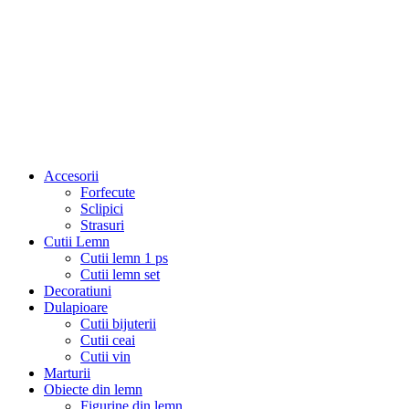
Accesorii
Forfecute
Sclipici
Strasuri
Cutii Lemn
Cutii lemn 1 ps
Cutii lemn set
Decoratiuni
Dulapioare
Cutii bijuterii
Cutii ceai
Cutii vin
Marturii
Obiecte din lemn
Figurine din lemn