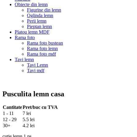
Obiecte din lemn
Figurine din lemn
Oglinda lemn
Perii lemn
Pieptan lemn
Platou lemn MDF
Rama foto
Rama foto bustean
Rama foto lemn
Rama foto mdf
Tavi lemn
Tavi Lemn
Tavi mdf
Pusculita lemn casa
Cantitate
Pret/buc cu TVA
1 - 11
7 lei
12 - 29
5.5 lei
30+
4.2 lei
cutie lemn 1 ps