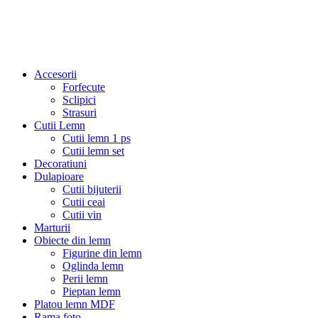
Accesorii
Forfecute
Sclipici
Strasuri
Cutii Lemn
Cutii lemn 1 ps
Cutii lemn set
Decoratiuni
Dulapioare
Cutii bijuterii
Cutii ceai
Cutii vin
Marturii
Obiecte din lemn
Figurine din lemn
Oglinda lemn
Perii lemn
Pieptan lemn
Platou lemn MDF
Rama foto