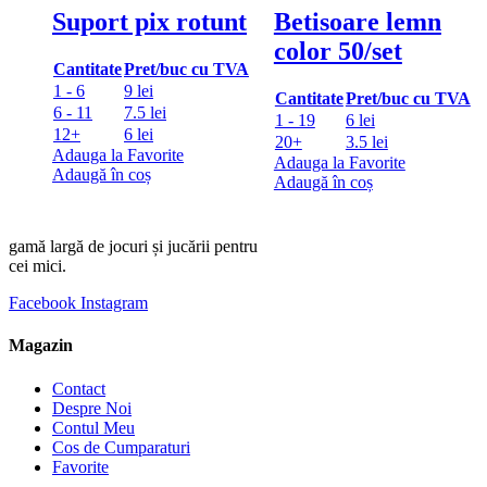
Suport pix rotunt
Betisoare lemn
color 50/set
Cantitate
Pret/buc cu TVA
1 - 6
9 lei
Cantitate
Pret/buc cu TVA
6 - 11
7.5 lei
1 - 19
6 lei
12+
6 lei
20+
3.5 lei
Adauga la Favorite
Adauga la Favorite
Adaugă în coș
Adaugă în coș
gamă largă de jocuri și jucării pentru
cei mici.
Facebook
Instagram
Magazin
Contact
Despre Noi
Contul Meu
Cos de Cumparaturi
Favorite