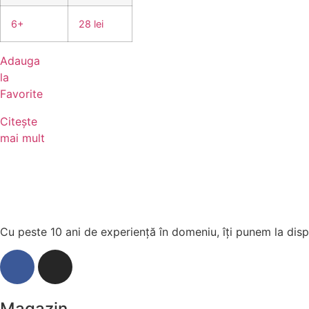
6+
28 lei
Adauga
la
Favorite
Citește
mai mult
Cu peste 10 ani de experiență în domeniu, îți punem la dispo
Magazin