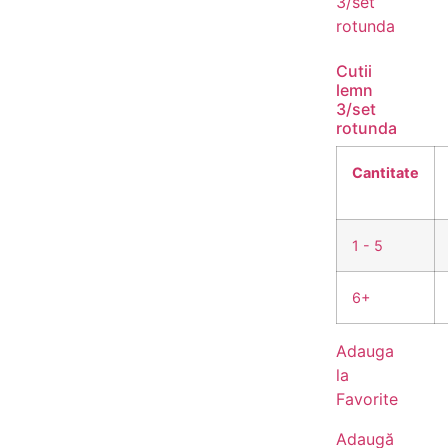
Cutii
lemn
3/set
rotunda
Cantitate
1 - 5
6+
Adauga
la
Favorite
Adaugă