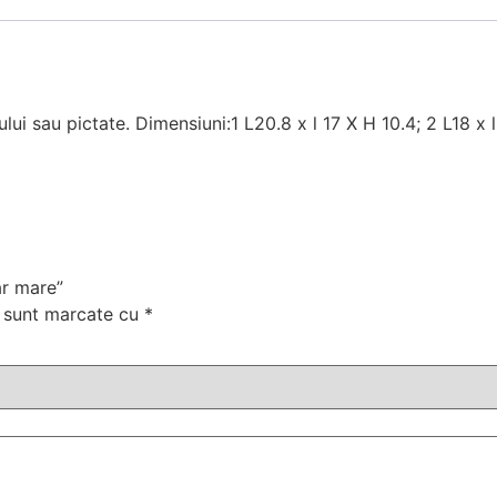
ui sau pictate. Dimensiuni:1 L20.8 x l 17 X H 10.4; 2 L18 x l 
ar mare”
i sunt marcate cu
*