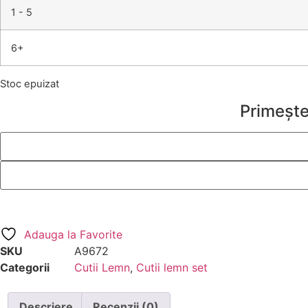
1 - 5
6+
Stoc epuizat
Primește
Adauga la Favorite
SKU
A9672
Categorii
Cutii Lemn
,
Cutii lemn set
Descriere
Recenzii (0)