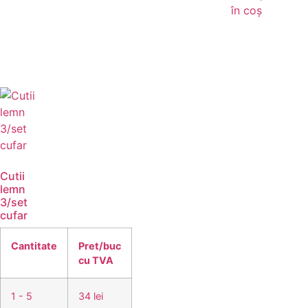
în coș
Cutii
lemn
3/set
cufar
Cantitate
Pret/buc
cu TVA
1 - 5
34 lei