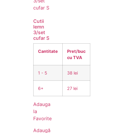
Cutii
lemn
3/set
cufar S
Cantitate
Pret/buc
cu TVA
1 - 5
38 lei
6+
27 lei
Adauga
la
Favorite
Adaugă