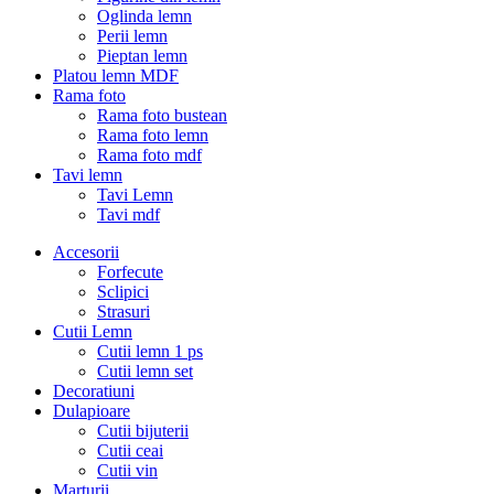
Oglinda lemn
Perii lemn
Pieptan lemn
Platou lemn MDF
Rama foto
Rama foto bustean
Rama foto lemn
Rama foto mdf
Tavi lemn
Tavi Lemn
Tavi mdf
Accesorii
Forfecute
Sclipici
Strasuri
Cutii Lemn
Cutii lemn 1 ps
Cutii lemn set
Decoratiuni
Dulapioare
Cutii bijuterii
Cutii ceai
Cutii vin
Marturii