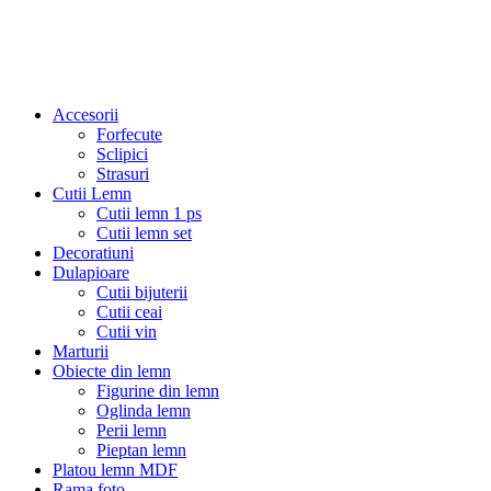
Accesorii
Forfecute
Sclipici
Strasuri
Cutii Lemn
Cutii lemn 1 ps
Cutii lemn set
Decoratiuni
Dulapioare
Cutii bijuterii
Cutii ceai
Cutii vin
Marturii
Obiecte din lemn
Figurine din lemn
Oglinda lemn
Perii lemn
Pieptan lemn
Platou lemn MDF
Rama foto