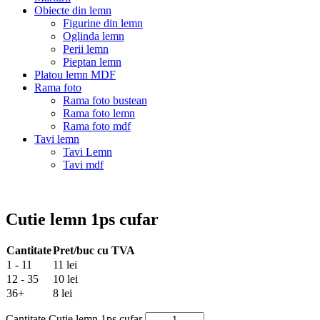
Obiecte din lemn
Figurine din lemn
Oglinda lemn
Perii lemn
Pieptan lemn
Platou lemn MDF
Rama foto
Rama foto bustean
Rama foto lemn
Rama foto mdf
Tavi lemn
Tavi Lemn
Tavi mdf
Cutie lemn 1ps cufar
Cantitate
Pret/buc cu TVA
1 - 11
11 lei
12 - 35
10 lei
36+
8 lei
Cantitate Cutie lemn 1ps cufar