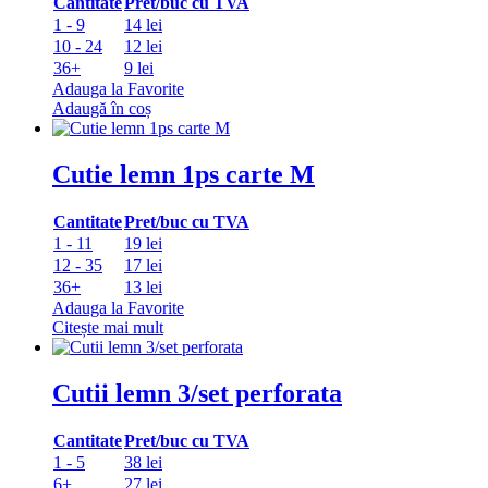
Cantitate
Pret/buc cu TVA
1 - 9
14 lei
10 - 24
12 lei
36+
9 lei
Adauga la Favorite
Adaugă în coș
Cutie lemn 1ps carte M
Cantitate
Pret/buc cu TVA
1 - 11
19 lei
12 - 35
17 lei
36+
13 lei
Adauga la Favorite
Citește mai mult
Cutii lemn 3/set perforata
Cantitate
Pret/buc cu TVA
1 - 5
38 lei
6+
27 lei