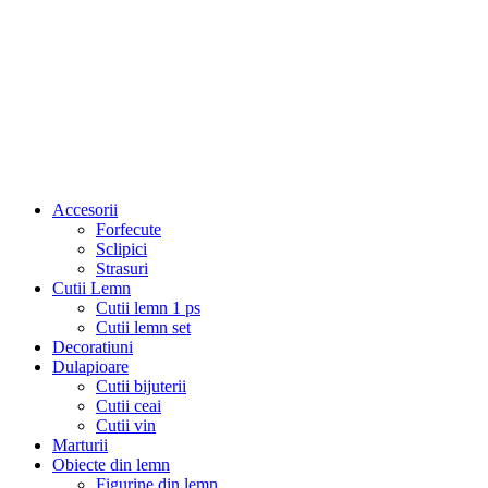
Accesorii
Forfecute
Sclipici
Strasuri
Cutii Lemn
Cutii lemn 1 ps
Cutii lemn set
Decoratiuni
Dulapioare
Cutii bijuterii
Cutii ceai
Cutii vin
Marturii
Obiecte din lemn
Figurine din lemn