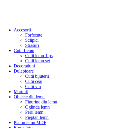
Accesorii
Forfecute
Sclipici
Strasuri
Cutii Lemn
Cutii lemn 1 ps
Cutii lemn set
Decoratiuni
Dulapioare
Cutii bijuterii
Cutii ceai
Cutii vin
Marturii
Obiecte din lemn
Figurine din lemn
Oglinda lemn
Perii lemn
Pieptan lemn
Platou lemn MDF
Rama foto