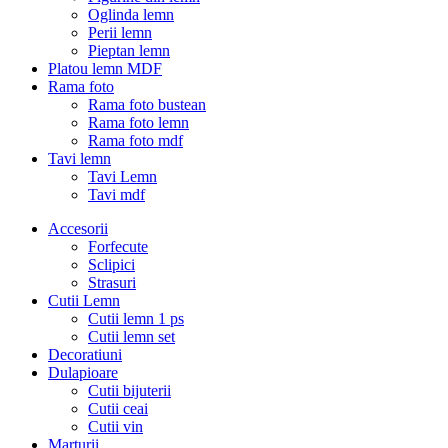
Oglinda lemn
Perii lemn
Pieptan lemn
Platou lemn MDF
Rama foto
Rama foto bustean
Rama foto lemn
Rama foto mdf
Tavi lemn
Tavi Lemn
Tavi mdf
Accesorii
Forfecute
Sclipici
Strasuri
Cutii Lemn
Cutii lemn 1 ps
Cutii lemn set
Decoratiuni
Dulapioare
Cutii bijuterii
Cutii ceai
Cutii vin
Marturii