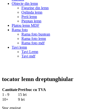
Obiecte din lemn
Figurine din lemn
Oglinda lemn
Perii lemn
Pieptan lemn
Platou lemn MDF
Rama foto
Rama foto bustean
Rama foto lemn
Rama foto mdf
Tavi lemn
Tavi Lemn
Tavi mdf
tocator lemn dreptunghiular
Cantitate
Pret/buc cu TVA
1 - 9
15 lei
10+
9 lei
Stoc epuizat