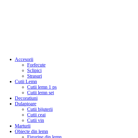
Accesorii
Forfecute
Sclipici
Strasuri
Cutii Lemn
Cutii lemn 1 ps
Cutii lemn set
Decoratiuni
Dulapioare
Cutii bijuterii
Cutii ceai
Cutii vin
Marturii
Obiecte din lemn
Figurine din lemn