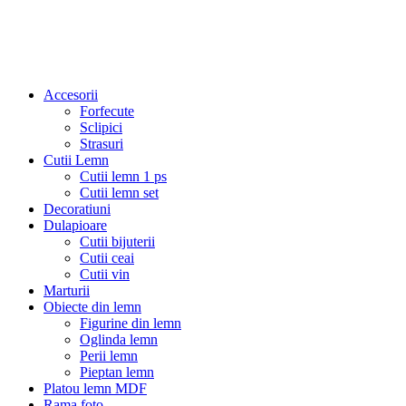
Accesorii
Forfecute
Sclipici
Strasuri
Cutii Lemn
Cutii lemn 1 ps
Cutii lemn set
Decoratiuni
Dulapioare
Cutii bijuterii
Cutii ceai
Cutii vin
Marturii
Obiecte din lemn
Figurine din lemn
Oglinda lemn
Perii lemn
Pieptan lemn
Platou lemn MDF
Rama foto