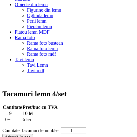
Obiecte din lemn
Figurine din lemn
Oglinda lemn
Perii lemn
Pieptan lemn
Platou lemn MDF
Rama foto
Rama foto bustean
Rama foto lemn
Rama foto mdf
Tavi lemn
Tavi Lemn
Tavi mdf
Tacamuri lemn 4/set
Cantitate
Pret/buc cu TVA
1 - 9
10 lei
10+
6 lei
Cantitate Tacamuri lemn 4/set