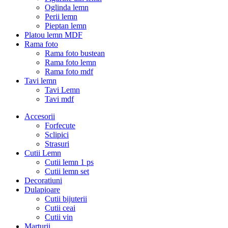
Oglinda lemn
Perii lemn
Pieptan lemn
Platou lemn MDF
Rama foto
Rama foto bustean
Rama foto lemn
Rama foto mdf
Tavi lemn
Tavi Lemn
Tavi mdf
Accesorii
Forfecute
Sclipici
Strasuri
Cutii Lemn
Cutii lemn 1 ps
Cutii lemn set
Decoratiuni
Dulapioare
Cutii bijuterii
Cutii ceai
Cutii vin
Marturii