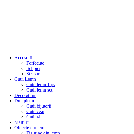
Accesorii
Forfecute
Sclipici
Strasuri
Cutii Lemn
Cutii lemn 1 ps
Cutii lemn set
Decoratiuni
Dulapioare
Cutii bijuterii
Cutii ceai
Cutii vin
Marturii
Obiecte din lemn
Figurine din lemn