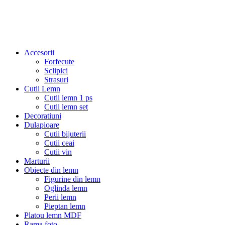
Accesorii
Forfecute
Sclipici
Strasuri
Cutii Lemn
Cutii lemn 1 ps
Cutii lemn set
Decoratiuni
Dulapioare
Cutii bijuterii
Cutii ceai
Cutii vin
Marturii
Obiecte din lemn
Figurine din lemn
Oglinda lemn
Perii lemn
Pieptan lemn
Platou lemn MDF
Rama foto