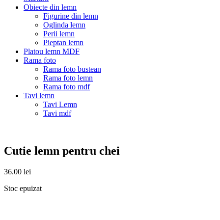
Obiecte din lemn
Figurine din lemn
Oglinda lemn
Perii lemn
Pieptan lemn
Platou lemn MDF
Rama foto
Rama foto bustean
Rama foto lemn
Rama foto mdf
Tavi lemn
Tavi Lemn
Tavi mdf
Cutie lemn pentru chei
36.00
lei
Stoc epuizat