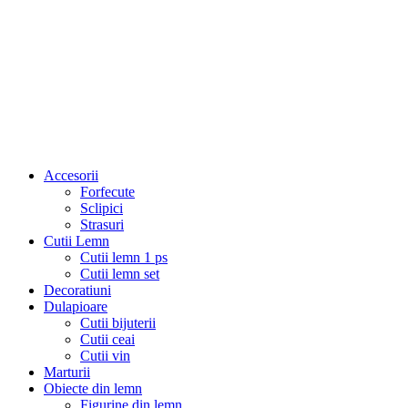
Accesorii
Forfecute
Sclipici
Strasuri
Cutii Lemn
Cutii lemn 1 ps
Cutii lemn set
Decoratiuni
Dulapioare
Cutii bijuterii
Cutii ceai
Cutii vin
Marturii
Obiecte din lemn
Figurine din lemn