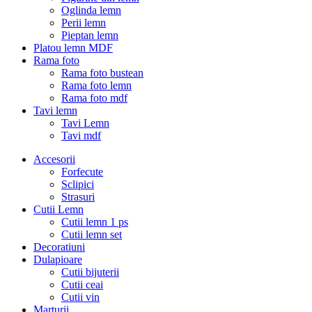
Oglinda lemn
Perii lemn
Pieptan lemn
Platou lemn MDF
Rama foto
Rama foto bustean
Rama foto lemn
Rama foto mdf
Tavi lemn
Tavi Lemn
Tavi mdf
Accesorii
Forfecute
Sclipici
Strasuri
Cutii Lemn
Cutii lemn 1 ps
Cutii lemn set
Decoratiuni
Dulapioare
Cutii bijuterii
Cutii ceai
Cutii vin
Marturii