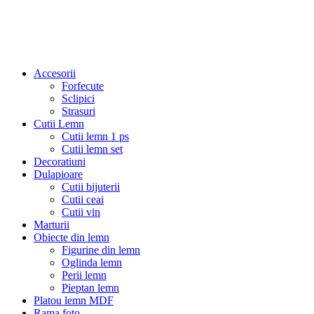
Accesorii
Forfecute
Sclipici
Strasuri
Cutii Lemn
Cutii lemn 1 ps
Cutii lemn set
Decoratiuni
Dulapioare
Cutii bijuterii
Cutii ceai
Cutii vin
Marturii
Obiecte din lemn
Figurine din lemn
Oglinda lemn
Perii lemn
Pieptan lemn
Platou lemn MDF
Rama foto