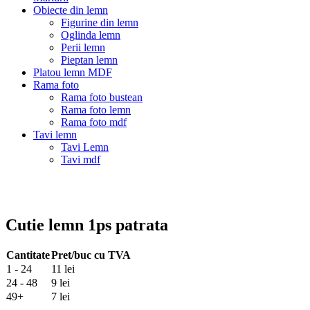
Obiecte din lemn
Figurine din lemn
Oglinda lemn
Perii lemn
Pieptan lemn
Platou lemn MDF
Rama foto
Rama foto bustean
Rama foto lemn
Rama foto mdf
Tavi lemn
Tavi Lemn
Tavi mdf
Cutie lemn 1ps patrata
Cantitate
Pret/buc cu TVA
1 - 24
11 lei
24 - 48
9 lei
49+
7 lei