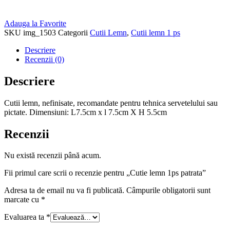
Adauga la Favorite
SKU
img_1503
Categorii
Cutii Lemn
,
Cutii lemn 1 ps
Descriere
Recenzii (0)
Descriere
Cutii lemn, nefinisate, recomandate pentru tehnica servetelului sau
pictate. Dimensiuni: L7.5cm x l 7.5cm X H 5.5cm
Recenzii
Nu există recenzii până acum.
Fii primul care scrii o recenzie pentru „Cutie lemn 1ps patrata”
Adresa ta de email nu va fi publicată.
Câmpurile obligatorii sunt
marcate cu
*
Evaluarea ta
*