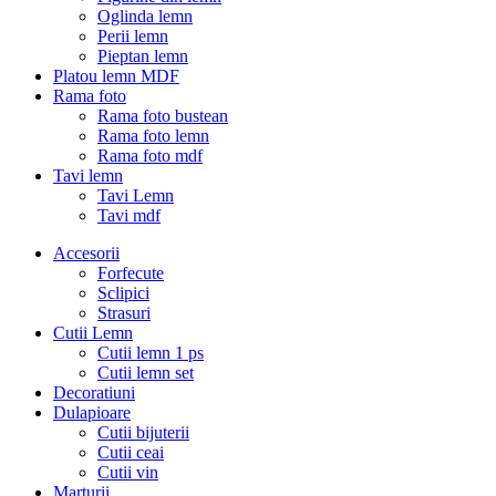
Oglinda lemn
Perii lemn
Pieptan lemn
Platou lemn MDF
Rama foto
Rama foto bustean
Rama foto lemn
Rama foto mdf
Tavi lemn
Tavi Lemn
Tavi mdf
Accesorii
Forfecute
Sclipici
Strasuri
Cutii Lemn
Cutii lemn 1 ps
Cutii lemn set
Decoratiuni
Dulapioare
Cutii bijuterii
Cutii ceai
Cutii vin
Marturii