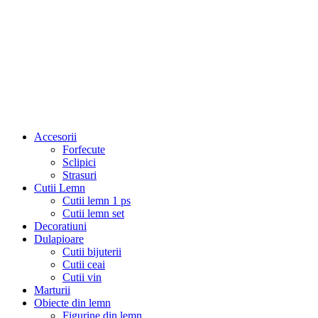
Accesorii
Forfecute
Sclipici
Strasuri
Cutii Lemn
Cutii lemn 1 ps
Cutii lemn set
Decoratiuni
Dulapioare
Cutii bijuterii
Cutii ceai
Cutii vin
Marturii
Obiecte din lemn
Figurine din lemn