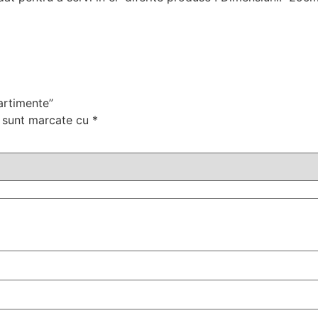
artimente”
i sunt marcate cu
*