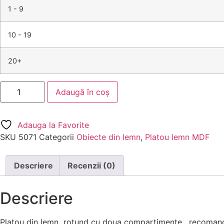
1 - 9
10 - 19
20+
Adaugă în coș
Adauga la Favorite
SKU
5071
Categorii
Obiecte din lemn
,
Platou lemn MDF
Descriere
Recenzii (0)
Descriere
Platou din lemn rotund cu doua compartimente, recomandat