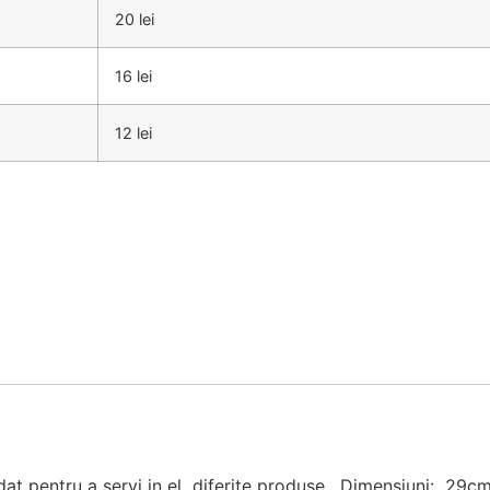
20 lei
16 lei
12 lei
 pentru a servi in el diferite produse . Dimensiuni: 29c