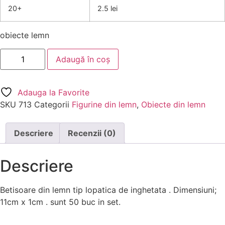
20+
2.5 lei
obiecte lemn
Adaugă în coș
Adauga la Favorite
SKU
713
Categorii
Figurine din lemn
,
Obiecte din lemn
Descriere
Recenzii (0)
Descriere
Betisoare din lemn tip lopatica de inghetata . Dimensiuni;
11cm x 1cm . sunt 50 buc in set.