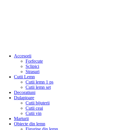
Accesorii
Forfecute
Sclipici
Strasuri
Cutii Lemn
Cutii lemn 1 ps
Cutii lemn set
Decoratiuni
Dulapioare
Cutii bijuterii
Cutii ceai
Cutii vin
Marturii
Obiecte din lemn
Figurine din lemn