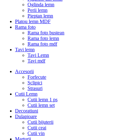
Oglinda lemn
Perii lemn
Pieptan lemn
Platou lemn MDF
Rama foto
Rama foto bustean
Rama foto lemn
Rama foto mdf
Tavi lemn
Tavi Lemn
Tavi mdf
Accesorii
Forfecute
Sclipici
Strasuri
Cutii Lemn
Cutii lemn 1 ps
Cutii lemn set
Decoratiuni
Dulapioare
Cutii bijuterii
Cutii ceai
Cutii vin
Marturii