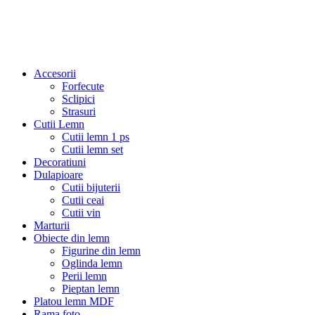
Accesorii
Forfecute
Sclipici
Strasuri
Cutii Lemn
Cutii lemn 1 ps
Cutii lemn set
Decoratiuni
Dulapioare
Cutii bijuterii
Cutii ceai
Cutii vin
Marturii
Obiecte din lemn
Figurine din lemn
Oglinda lemn
Perii lemn
Pieptan lemn
Platou lemn MDF
Rama foto