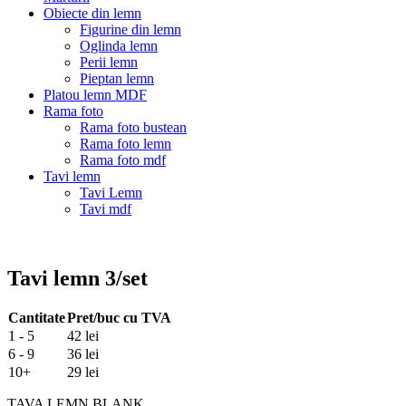
Obiecte din lemn
Figurine din lemn
Oglinda lemn
Perii lemn
Pieptan lemn
Platou lemn MDF
Rama foto
Rama foto bustean
Rama foto lemn
Rama foto mdf
Tavi lemn
Tavi Lemn
Tavi mdf
Tavi lemn 3/set
Cantitate
Pret/buc cu TVA
1 - 5
42 lei
6 - 9
36 lei
10+
29 lei
TAVA LEMN BLANK