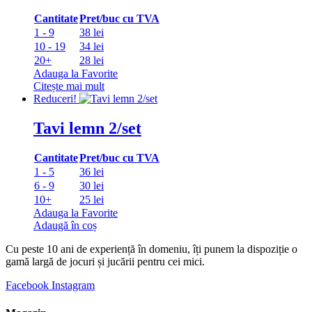
Cantitate
Pret/buc cu TVA
1 - 9
38 lei
10 - 19
34 lei
20+
28 lei
Adauga la Favorite
Citește mai mult
Reduceri!
Tavi lemn 2/set
Cantitate
Pret/buc cu TVA
1 - 5
36 lei
6 - 9
30 lei
10+
25 lei
Adauga la Favorite
Adaugă în coș
Cu peste 10 ani de experiență în domeniu, îți punem la dispoziție o
gamă largă de jocuri și jucării pentru cei mici.
Facebook
Instagram