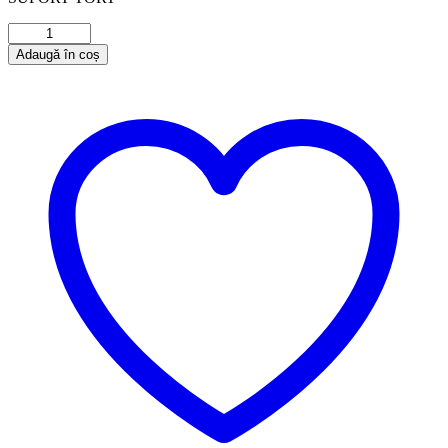
Cantitate
Suport
Adaugă în coș
Candy
Bar
S