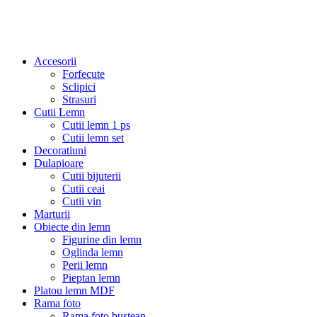
Accesorii
Forfecute
Sclipici
Strasuri
Cutii Lemn
Cutii lemn 1 ps
Cutii lemn set
Decoratiuni
Dulapioare
Cutii bijuterii
Cutii ceai
Cutii vin
Marturii
Obiecte din lemn
Figurine din lemn
Oglinda lemn
Perii lemn
Pieptan lemn
Platou lemn MDF
Rama foto
Rama foto bustean