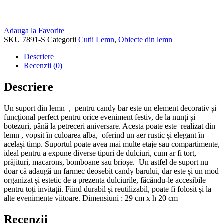
Adauga la Favorite
SKU
7891-S
Categorii
Cutii Lemn
,
Obiecte din lemn
Descriere
Recenzii (0)
Descriere
Un suport din lemn , pentru candy bar este un element decorativ și
funcțional perfect pentru orice eveniment festiv, de la nunți și
botezuri, până la petreceri aniversare. Acesta poate este realizat din
lemn , vopsit în culoarea alba, oferind un aer rustic și elegant în
același timp. Suportul poate avea mai multe etaje sau compartimente,
ideal pentru a expune diverse tipuri de dulciuri, cum ar fi tort,
prăjituri, macarons, bomboane sau brioșe. Un astfel de suport nu
doar că adaugă un farmec deosebit candy barului, dar este și un mod
organizat și estetic de a prezenta dulciurile, făcându-le accesibile
pentru toți invitații. Fiind durabil și reutilizabil, poate fi folosit și la
alte evenimente viitoare. Dimensiuni : 29 cm x h 20 cm
Recenzii