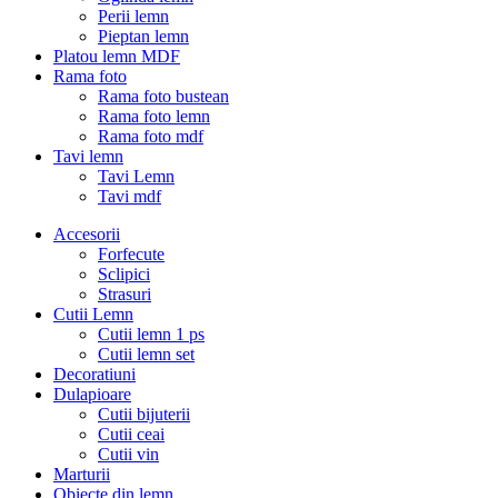
Perii lemn
Pieptan lemn
Platou lemn MDF
Rama foto
Rama foto bustean
Rama foto lemn
Rama foto mdf
Tavi lemn
Tavi Lemn
Tavi mdf
Accesorii
Forfecute
Sclipici
Strasuri
Cutii Lemn
Cutii lemn 1 ps
Cutii lemn set
Decoratiuni
Dulapioare
Cutii bijuterii
Cutii ceai
Cutii vin
Marturii
Obiecte din lemn