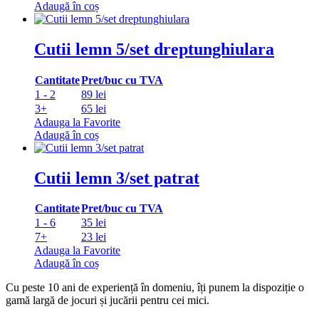
Adaugă în coș
Cutii lemn 5/set dreptunghiulara
Cantitate
Pret/buc cu TVA
1 - 2
89 lei
3+
65 lei
Adauga la Favorite
Adaugă în coș
Cutii lemn 3/set patrat
Cantitate
Pret/buc cu TVA
1 - 6
35 lei
7+
23 lei
Adauga la Favorite
Adaugă în coș
Cu peste 10 ani de experiență în domeniu, îți punem la dispoziție o
gamă largă de jocuri și jucării pentru cei mici.