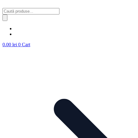
Sari
la
Products
conținut
search
0.00
lei
0
Cart