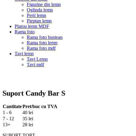
Figurine din lemn
Oglinda lemn
Perii lemn
Pieptan lemn
Platou lemn MDF
Rama foto
Rama foto bustean
Rama foto lemn
Rama foto mdf
Tavi lemn
Tavi Lemn
Tavi mdf
Suport Candy Bar S
Cantitate
Pret/buc cu TVA
1 - 6
40 lei
7 - 12
35 lei
13+
28 lei
SUPORT TORT