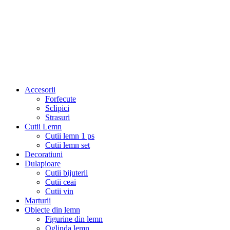
Accesorii
Forfecute
Sclipici
Strasuri
Cutii Lemn
Cutii lemn 1 ps
Cutii lemn set
Decoratiuni
Dulapioare
Cutii bijuterii
Cutii ceai
Cutii vin
Marturii
Obiecte din lemn
Figurine din lemn
Oglinda lemn