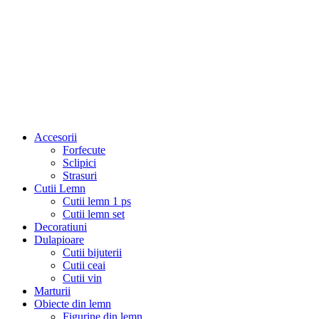
Accesorii
Forfecute
Sclipici
Strasuri
Cutii Lemn
Cutii lemn 1 ps
Cutii lemn set
Decoratiuni
Dulapioare
Cutii bijuterii
Cutii ceai
Cutii vin
Marturii
Obiecte din lemn
Figurine din lemn