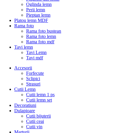
Oglinda lemn
Perii lemn
Pieptan lemn
Platou lemn MDF
Rama foto
Rama foto bustean
Rama foto lemn
Rama foto mdf
Tavi lemn
Tavi Lemn
Tavi mdf
Accesorii
Forfecute
Sclipici
Strasuri
Cutii Lemn
Cutii lemn 1 ps
Cutii lemn set
Decoratiuni
Dulapioare
Cutii bijuterii
Cutii ceai
Cutii vin
Marturii