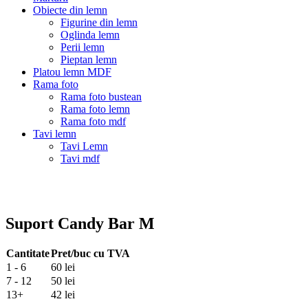
Obiecte din lemn
Figurine din lemn
Oglinda lemn
Perii lemn
Pieptan lemn
Platou lemn MDF
Rama foto
Rama foto bustean
Rama foto lemn
Rama foto mdf
Tavi lemn
Tavi Lemn
Tavi mdf
Suport Candy Bar M
Cantitate
Pret/buc cu TVA
1 - 6
60 lei
7 - 12
50 lei
13+
42 lei