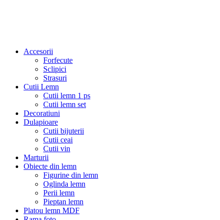
Accesorii
Forfecute
Sclipici
Strasuri
Cutii Lemn
Cutii lemn 1 ps
Cutii lemn set
Decoratiuni
Dulapioare
Cutii bijuterii
Cutii ceai
Cutii vin
Marturii
Obiecte din lemn
Figurine din lemn
Oglinda lemn
Perii lemn
Pieptan lemn
Platou lemn MDF
Rama foto