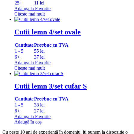
25+
11 lei
Adauga la Favorite
Citește mai mult
Cutii lemn 4/set ovale
Cantitate
Pret/buc cu TVA
1 - 5
55 lei
6+
37 lei
Adauga la Favorite
Citește mai mult
Cutii lemn 3/set cufar S
Cantitate
Pret/buc cu TVA
1 - 5
38 lei
6+
27 lei
Adauga la Favorite
Adaugă în coș
Cu peste 10 ani de experiență în domeniu, îți punem la dispoziție o