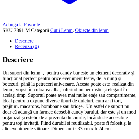
Adauga la Favorite
SKU
7891-M
Categorii
Cutii Lemn
,
Obiecte din lemn
Descriere
Recenzii (0)
Descriere
Un suport din lemn , pentru candy bar este un element decorativ și
funcțional perfect pentru orice eveniment festiv, de la nunți și
botezuri, până la petreceri aniversare. Acesta poate este realizat din
lemn , vopsit în culoarea alba, oferind un aer rustic și elegant în
același timp. Suportul poate avea mai multe etaje sau compartimente,
ideal pentru a expune diverse tipuri de dulciuri, cum ar fi tort,
prăjituri, macarons, bomboane sau brioșe. Un astfel de suport nu
doar că adaugă un farmec deosebit candy barului, dar este și un mod
organizat și estetic de a prezenta dulciurile, făcându-le accesibile
pentru toți invitații. Fiind durabil și reutilizabil, poate fi folosit și la
alte evenimente viitoare. Dimensiuni : 33 cm x h 24 cm