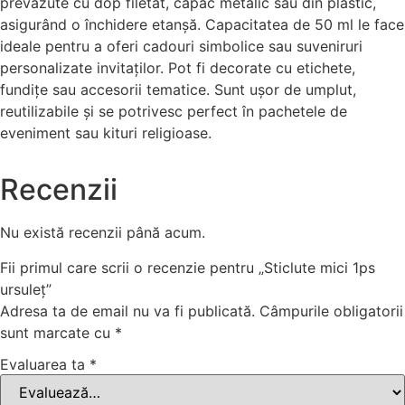
prevăzute cu dop filetat, capac metalic sau din plastic,
asigurând o închidere etanșă. Capacitatea de 50 ml le face
ideale pentru a oferi cadouri simbolice sau suveniruri
personalizate invitaților. Pot fi decorate cu etichete,
fundițe sau accesorii tematice. Sunt ușor de umplut,
reutilizabile și se potrivesc perfect în pachetele de
eveniment sau kituri religioase.
Recenzii
Nu există recenzii până acum.
Fii primul care scrii o recenzie pentru „Sticlute mici 1ps
ursuleț”
Adresa ta de email nu va fi publicată.
Câmpurile obligatorii
sunt marcate cu
*
Evaluarea ta
*