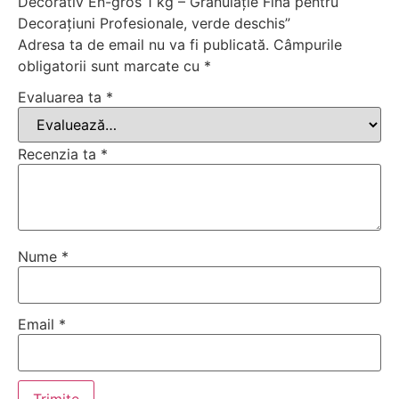
Decorativ En-gros 1 kg – Granulație Fină pentru
Decorațiuni Profesionale, verde deschis”
Adresa ta de email nu va fi publicată.
Câmpurile
obligatorii sunt marcate cu
*
Evaluarea ta
*
Recenzia ta
*
Nume
*
Email
*