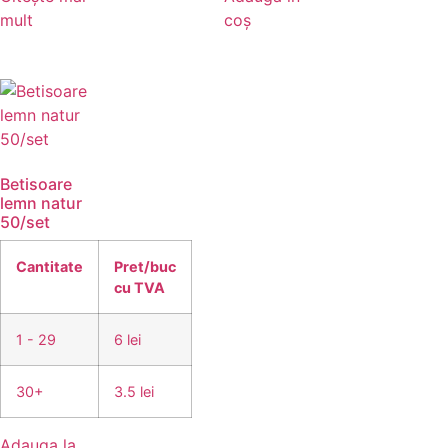
mult
coș
Betisoare
lemn natur
50/set
Cantitate
Pret/buc
cu TVA
1 - 29
6 lei
30+
3.5 lei
Adauga la