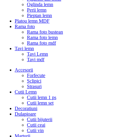
Oglinda lemn
Perii lemn
Pieptan lemn
Platou lemn MDF
Rama foto
Rama foto bustean
Rama foto lemn
Rama foto mdf
Tavi lemn
Tavi Lemn
Tavi mdf
Accesorii
Forfecute
Sclipici
Strasuri
Cutii Lemn
Cutii lemn 1 ps
Cutii lemn set
Decoratiuni
Dulapioare
Cutii bijuterii
Cutii ceai
Cutii vin
Marturii