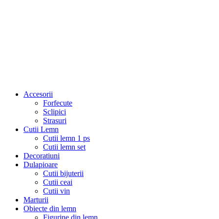
Accesorii
Forfecute
Sclipici
Strasuri
Cutii Lemn
Cutii lemn 1 ps
Cutii lemn set
Decoratiuni
Dulapioare
Cutii bijuterii
Cutii ceai
Cutii vin
Marturii
Obiecte din lemn
Figurine din lemn