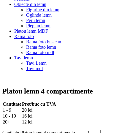
Obiecte din lemn
Figurine din lemn
Oglinda lemn
Perii lemn
Pieptan lemn
Platou lemn MDF
Rama foto
Rama foto bustean
Rama foto lemn
Rama foto mdf
Tavi lemn
Tavi Lemn
Tavi mdf
Platou lemn 4 compartimente
Cantitate
Pret/buc cu TVA
1 - 9
20 lei
10 - 19
16 lei
20+
12 lei
Cantitate Platou lemn 4 compartimente