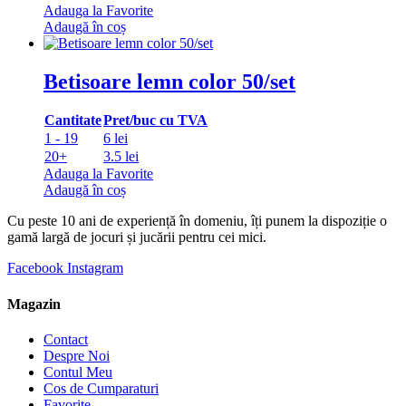
Adauga la Favorite
Adaugă în coș
Betisoare lemn color 50/set
Cantitate
Pret/buc cu TVA
1 - 19
6 lei
20+
3.5 lei
Adauga la Favorite
Adaugă în coș
Cu peste 10 ani de experiență în domeniu, îți punem la dispoziție o
gamă largă de jocuri și jucării pentru cei mici.
Facebook
Instagram
Magazin
Contact
Despre Noi
Contul Meu
Cos de Cumparaturi
Favorite