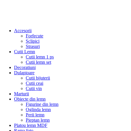
Accesorii
Forfecute
Sclipici
Strasuri
Cutii Lemn
Cutii lemn 1 ps
Cutii lemn set
Decoratiuni
Dulapioare
Cutii bijuterii
Cutii ceai
Cutii vin
Marturii
Obiecte din lemn
Figurine din lemn
Oglinda lemn
Perii lemn
Pieptan lemn
Platou lemn MDF
Rama foto