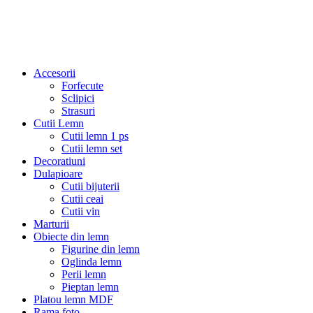
Accesorii
Forfecute
Sclipici
Strasuri
Cutii Lemn
Cutii lemn 1 ps
Cutii lemn set
Decoratiuni
Dulapioare
Cutii bijuterii
Cutii ceai
Cutii vin
Marturii
Obiecte din lemn
Figurine din lemn
Oglinda lemn
Perii lemn
Pieptan lemn
Platou lemn MDF
Rama foto