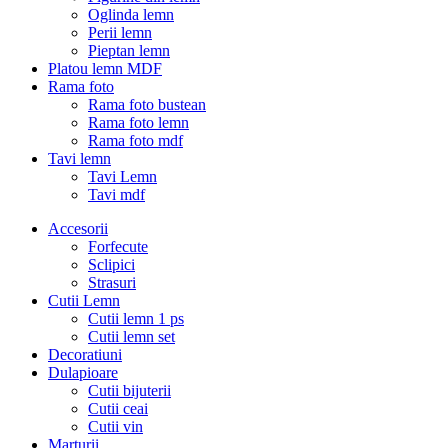
Oglinda lemn
Perii lemn
Pieptan lemn
Platou lemn MDF
Rama foto
Rama foto bustean
Rama foto lemn
Rama foto mdf
Tavi lemn
Tavi Lemn
Tavi mdf
Accesorii
Forfecute
Sclipici
Strasuri
Cutii Lemn
Cutii lemn 1 ps
Cutii lemn set
Decoratiuni
Dulapioare
Cutii bijuterii
Cutii ceai
Cutii vin
Marturii