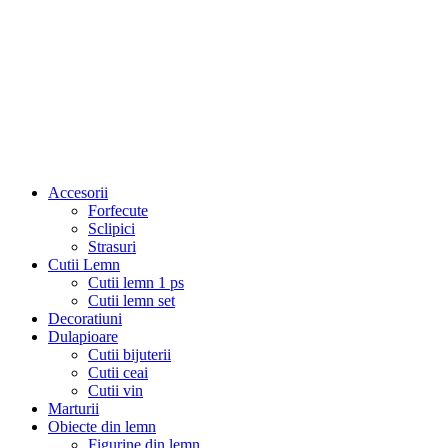
Accesorii
Forfecute
Sclipici
Strasuri
Cutii Lemn
Cutii lemn 1 ps
Cutii lemn set
Decoratiuni
Dulapioare
Cutii bijuterii
Cutii ceai
Cutii vin
Marturii
Obiecte din lemn
Figurine din lemn