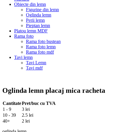
Obiecte din lemn
Figurine din lemn
Oglinda lemn
Perii lemn
Pieptan lemn
Platou lemn MDF
Rama foto
Rama foto bustean
Rama foto lemn
Rama foto mdf
Tavi lemn
Tavi Lemn
Tavi mdf
Oglinda lemn placaj mica racheta
Cantitate
Pret/buc cu TVA
1 - 9
3 lei
10 - 39
2.5 lei
40+
2 lei
oglinda lemn