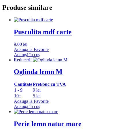
Produse similare
Pusculita mdf carte
9.00
lei
Adauga la Favorite
Adaugă în coș
Reduceri!
Oglinda lemn M
Cantitate
Pret/buc cu TVA
1 - 9
9 lei
10+
5 lei
Adauga la Favorite
Adaugă în coș
Perie lemn natur mare