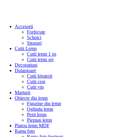
Accesorii
Forfecute
Sclipici
Strasuri
Cutii Lemn
Cutii lemn 1 ps
Cutii lemn set
Decoratiuni
Dulapioare
Cutii bijuterii
Cutii ceai
Cutii vin
Marturii
Obiecte din lemn
Figurine din lemn
Oglinda lemn
Perii lemn
Pieptan lemn
Platou lemn MDF
Rama foto
Rama foto bustean