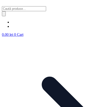
Sari
la
Products
conținut
search
0.00
lei
0
Cart