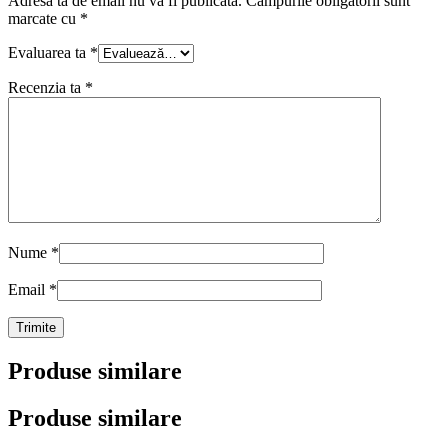
Adresa ta de email nu va fi publicată.
Câmpurile obligatorii sunt
marcate cu
*
Evaluarea ta
*
Recenzia ta
*
Nume
*
Email
*
Produse similare
Produse similare