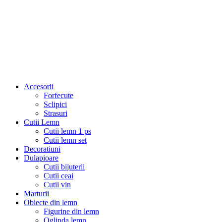
Accesorii
Forfecute
Sclipici
Strasuri
Cutii Lemn
Cutii lemn 1 ps
Cutii lemn set
Decoratiuni
Dulapioare
Cutii bijuterii
Cutii ceai
Cutii vin
Marturii
Obiecte din lemn
Figurine din lemn
Oglinda lemn