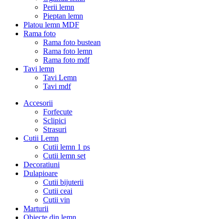
Perii lemn
Pieptan lemn
Platou lemn MDF
Rama foto
Rama foto bustean
Rama foto lemn
Rama foto mdf
Tavi lemn
Tavi Lemn
Tavi mdf
Accesorii
Forfecute
Sclipici
Strasuri
Cutii Lemn
Cutii lemn 1 ps
Cutii lemn set
Decoratiuni
Dulapioare
Cutii bijuterii
Cutii ceai
Cutii vin
Marturii
Obiecte din lemn