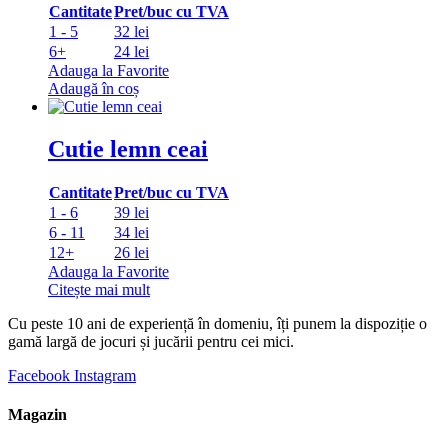
Cantitate
Pret/buc cu TVA
1 - 5
32 lei
6+
24 lei
Adauga la Favorite
Adaugă în coș
Cutie lemn ceai
Cantitate
Pret/buc cu TVA
1 - 6
39 lei
6 - 11
34 lei
12+
26 lei
Adauga la Favorite
Citește mai mult
Cu peste 10 ani de experiență în domeniu, îți punem la dispoziție o
gamă largă de jocuri și jucării pentru cei mici.
Facebook
Instagram
Magazin