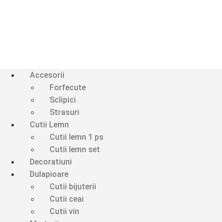
Accesorii
Forfecute
Sclipici
Strasuri
Cutii Lemn
Cutii lemn 1 ps
Cutii lemn set
Decoratiuni
Dulapioare
Cutii bijuterii
Cutii ceai
Cutii vin