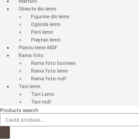
Marturii
Obiecte din lemn
Figurine din lemn
Oglinda lemn
Perii lemn
Pieptan lemn
Platou lemn MDF
Rama foto
Rama foto bustean
Rama foto lemn
Rama foto mdf
Tavi lemn
Tavi Lemn
Tavi mdf
Products search