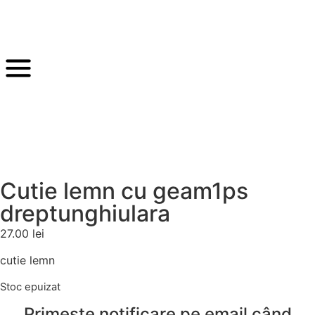
Cutie lemn cu geam1ps
dreptunghiulara
27.00
lei
cutie lemn
Stoc epuizat
Primește notificare pe email când