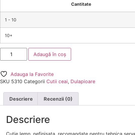
Cantitate
1 - 10
10+
Adaugă în coș
Adauga la Favorite
SKU
5310
Categorii
Cutii ceai
,
Dulapioare
Descriere
Recenzii (0)
Descriere
Cutie lemn, nefinisata, recomandate pentru tehnica serv