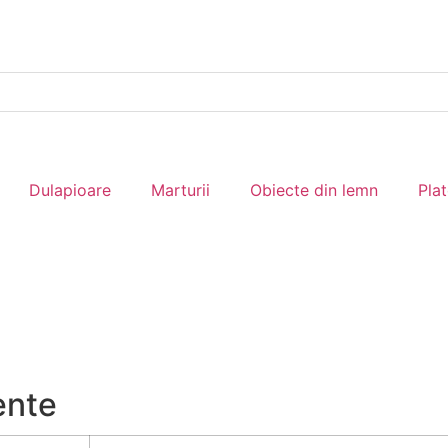
Dulapioare
Marturii
Obiecte din lemn
Pla
ente