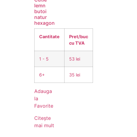
lemn
butoi
natur
hexagon
Cantitate
Pret/buc
cu TVA
1 - 5
53 lei
6+
35 lei
Adauga
la
Favorite
Citește
mai mult