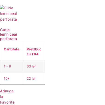
Cutie
lemn ceai
perforata
Cantitate
Pret/buc
cu TVA
1 - 9
33 lei
10+
22 lei
Adauga
la
Favorite