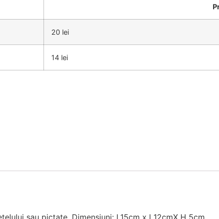
P
20 lei
14 lei
etelului sau pictate. Dimensiuni: L15cm x l 12cmX H 5cm