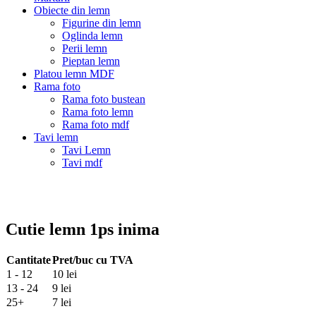
Obiecte din lemn
Figurine din lemn
Oglinda lemn
Perii lemn
Pieptan lemn
Platou lemn MDF
Rama foto
Rama foto bustean
Rama foto lemn
Rama foto mdf
Tavi lemn
Tavi Lemn
Tavi mdf
Cutie lemn 1ps inima
Cantitate
Pret/buc cu TVA
1 - 12
10 lei
13 - 24
9 lei
25+
7 lei