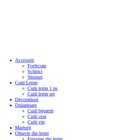
Accesorii
Forfecute
Sclipici
Strasuri
Cutii Lemn
Cutii lemn 1 ps
Cutii lemn set
Decoratiuni
Dulapioare
Cutii bijuterii
Cutii ceai
Cutii vin
Marturii
Obiecte din lemn
Figurine din lemn