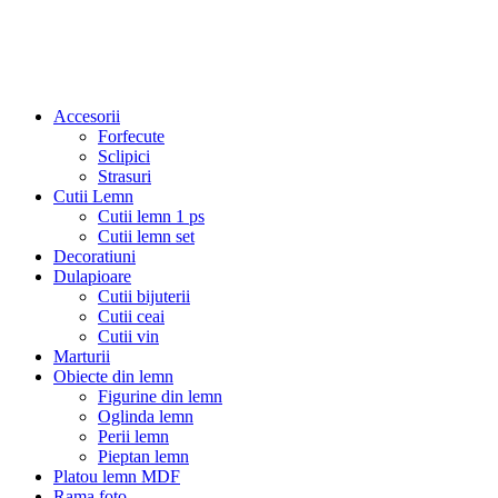
Accesorii
Forfecute
Sclipici
Strasuri
Cutii Lemn
Cutii lemn 1 ps
Cutii lemn set
Decoratiuni
Dulapioare
Cutii bijuterii
Cutii ceai
Cutii vin
Marturii
Obiecte din lemn
Figurine din lemn
Oglinda lemn
Perii lemn
Pieptan lemn
Platou lemn MDF
Rama foto