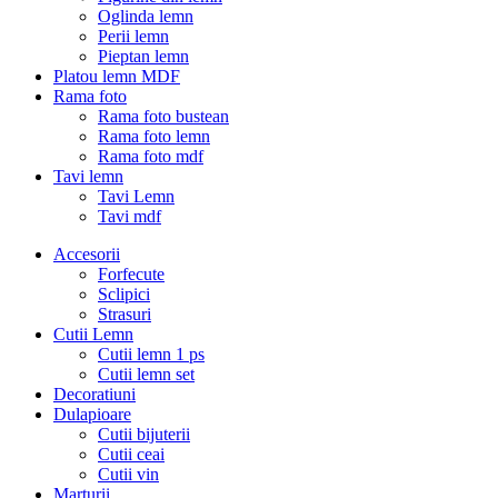
Oglinda lemn
Perii lemn
Pieptan lemn
Platou lemn MDF
Rama foto
Rama foto bustean
Rama foto lemn
Rama foto mdf
Tavi lemn
Tavi Lemn
Tavi mdf
Accesorii
Forfecute
Sclipici
Strasuri
Cutii Lemn
Cutii lemn 1 ps
Cutii lemn set
Decoratiuni
Dulapioare
Cutii bijuterii
Cutii ceai
Cutii vin
Marturii