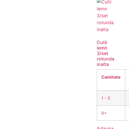
Cutii
lemn
3/set
rotunda
inalta
Cantitate
1 - 5
6+
Adauga