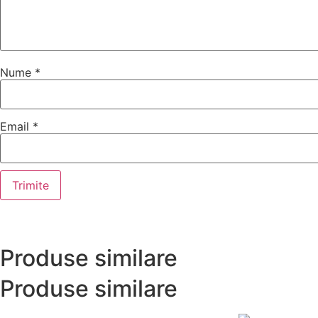
Nume
*
Email
*
Produse similare
Produse similare