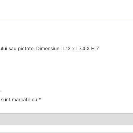
lui sau pictate. Dimensiuni: L12 x l 7.4 X H 7
”
i sunt marcate cu
*