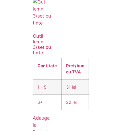
Cutii
lemn
3/set cu
tinte
Cantitate
Pret/buc
cu TVA
1 - 5
31 lei
6+
22 lei
Adauga
la