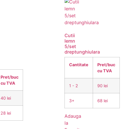
Cutii
lemn
5/set
dreptunghiulara
Cantitate
Pret/buc
cu TVA
Pret/buc
cu TVA
1 - 2
90 lei
40 lei
3+
68 lei
28 lei
Adauga
la