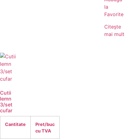
la
Favorite
Citește
mai mult
Cutii
lemn
3/set
cufar
Cantitate
Pret/buc
cu TVA