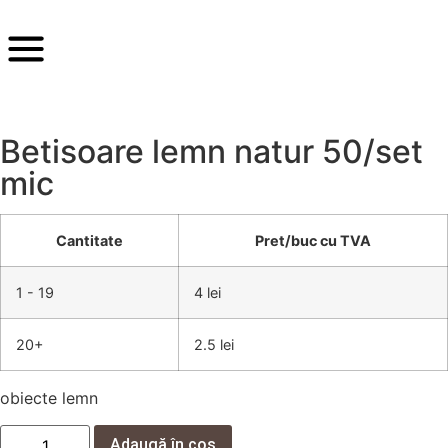
Betisoare lemn natur 50/set
mic
Cantitate
Pret/buc cu TVA
1 - 19
4 lei
20+
2.5 lei
obiecte lemn
Adaugă în coș